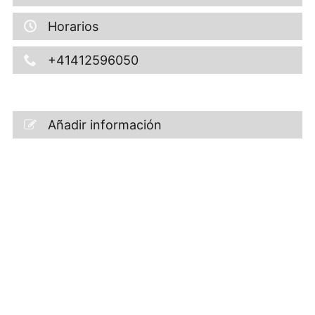
Horarios
+41412596050
Añadir información