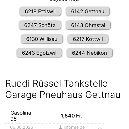
6218 Ettiswil
6142 Gettnau
6247 Schötz
6143 Ohmstal
6130 Willisau
6217 Kottwil
6243 Egolzwil
6244 Nebikon
Ruedi Rüssel Tankstelle
Garage Pneuhaus Gettnau
Gasolina
1,840
Fr.
95
06.08.2026 -
Informe de