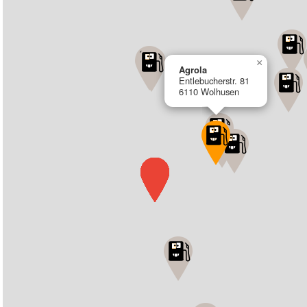
×
Agrola
Entlebucherstr. 81
6110 Wolhusen