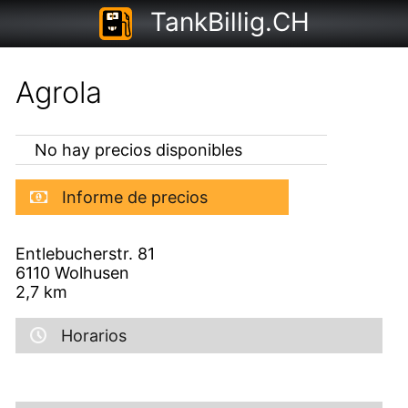
TankBillig.CH
Agrola
No hay precios disponibles
Informe de precios
Entlebucherstr. 81
6110
Wolhusen
2,7
km
Horarios