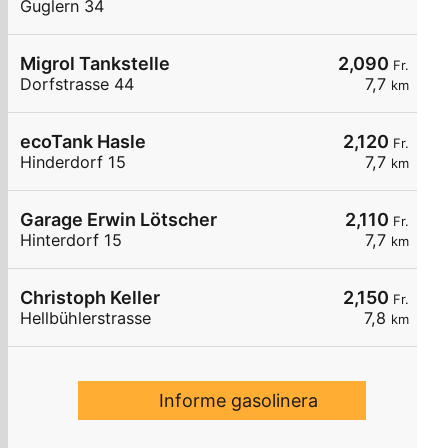
Guglern 34
Migrol Tankstelle
2,090
Fr.
Dorfstrasse 44
7,7
km
ecoTank Hasle
2,120
Fr.
Hinderdorf 15
7,7
km
Garage Erwin Lötscher
2,110
Fr.
Hinterdorf 15
7,7
km
Christoph Keller
2,150
Fr.
Hellbühlerstrasse
7,8
km
Informe gasolinera