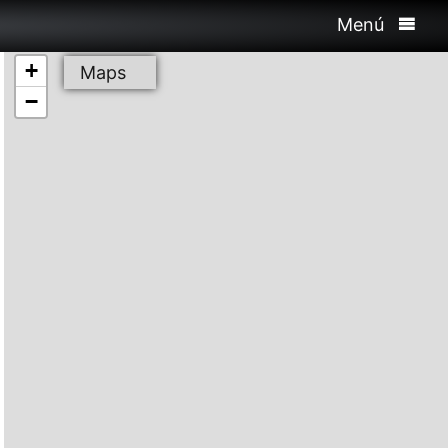
Menú
+
Maps
−