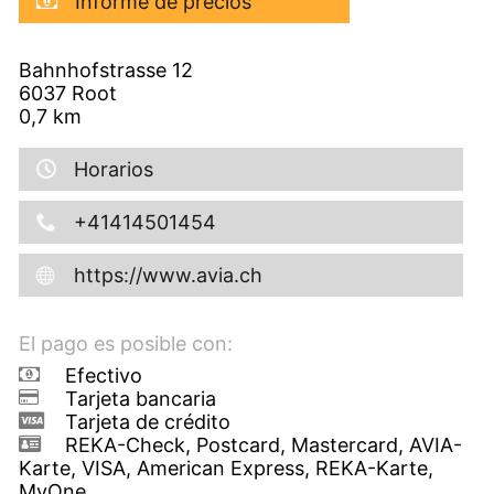
Informe de precios
Bahnhofstrasse 12
6037
Root
0,7
km
Horarios
+41414501454
https://www.avia.ch
El pago es posible con:
Efectivo
Tarjeta bancaria
Tarjeta de crédito
REKA-Check, Postcard, Mastercard, AVIA-
Karte, VISA, American Express, REKA-Karte,
MyOne