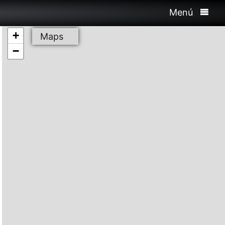
Menú
+
Maps
−