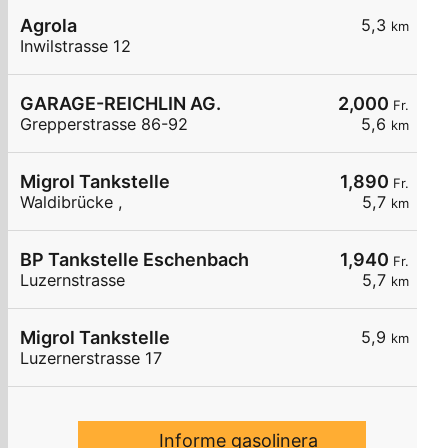
Agrola
5,3
km
Inwilstrasse 12
GARAGE-REICHLIN AG.
2,000
Fr.
Grepperstrasse 86-92
5,6
km
Migrol Tankstelle
1,890
Fr.
Waldibrücke ,
5,7
km
BP Tankstelle Eschenbach
1,940
Fr.
Luzernstrasse
5,7
km
Migrol Tankstelle
5,9
km
Luzernerstrasse 17
Informe gasolinera