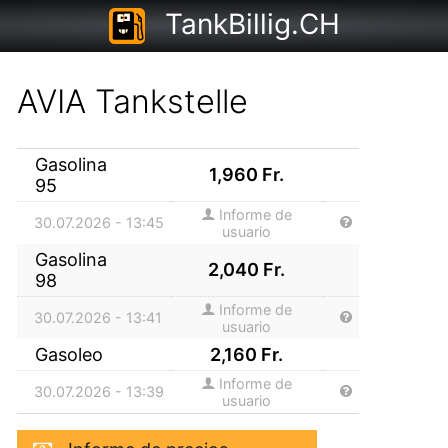
TankBillig.CH
AVIA Tankstelle
Gasolina
1,960
Fr.
95
Informe de
30.07.2026 - 13:45
usuario
Gasolina
2,040
Fr.
98
Informe de
30.07.2026 - 13:41
usuario
Gasoleo
2,160
Fr.
Informe de
30.07.2026 - 13:39
usuario