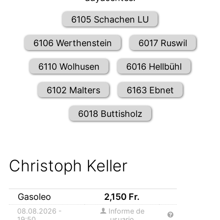
6105 Schachen LU
6106 Werthenstein
6017 Ruswil
6110 Wolhusen
6016 Hellbühl
6102 Malters
6163 Ebnet
6018 Buttisholz
Christoph Keller
Gasoleo
2,150
Fr.
08.08.2026 -
Informe de
19:50
usuario