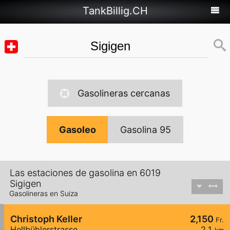
TankBillig.CH
Gasolineras cercanas
Gasoleo
Gasolina 95
Las estaciones de gasolina en 6019
Sigigen
Gasolineras en Suiza
Christoph Keller
2,150
Fr.
Hellbühlerstrasse
2,1