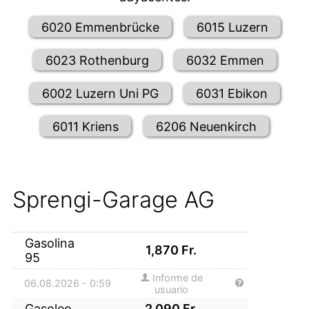
6020 Emmenbrücke
6015 Luzern
6023 Rothenburg
6032 Emmen
6002 Luzern Uni PG
6031 Ebikon
6011 Kriens
6206 Neuenkirch
Sprengi-Garage AG
Gasolina
1,870
Fr.
95
Informe de
06.08.2026 - 0:59
usuario
Gasoleo
2,090
Fr.