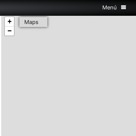
Menú
+
Maps
−