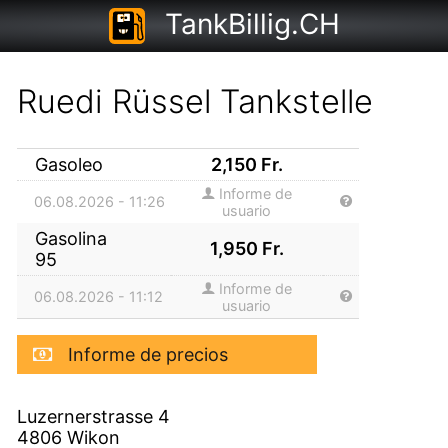
TankBillig.CH
Ruedi Rüssel Tankstelle
Gasoleo
2,150
Fr.
Informe de
06.08.2026 - 11:26
usuario
Gasolina
1,950
Fr.
95
Informe de
06.08.2026 - 11:12
usuario
Informe de precios
Luzernerstrasse 4
4806
Wikon