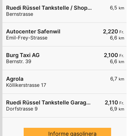
Ruedi Rüssel Tankstelle / Shop Perry Center
6,5
km
Bernstrasse
Autocenter Safenwil
2,220
Fr.
Emil-Frey-Strasse
6,6
km
Burg Taxi AG
2,100
Fr.
Bernstr. 39
6,6
km
Agrola
6,7
km
Köllikerstrasse 17
Ruedi Rüssel Tankstelle Garage Frei AG
2,110
Fr.
Dorfstrasse 9
6,9
km
Informe gasolinera