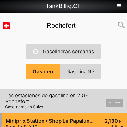
TankBillig.CH
Gasolineras cercanas
Gasoleo
Gasolina 95
Las estaciones de gasolina en 2019
Rochefort
Gasolineras en Suiza
Miniprix Station / Shop Le Papaluna Shop
2,130
Fr.
Sous-le-Pré 19
4,5