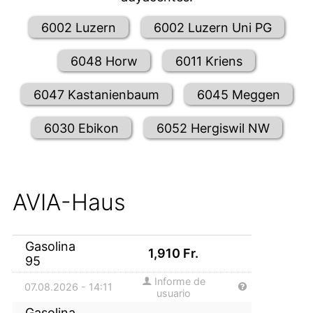
6002 Luzern
6002 Luzern Uni PG
6048 Horw
6011 Kriens
6047 Kastanienbaum
6045 Meggen
6030 Ebikon
6052 Hergiswil NW
AVIA-Haus
Gasolina
1,910
Fr.
95
Informe de
07.08.2026 - 14:11
usuario
Gasolina